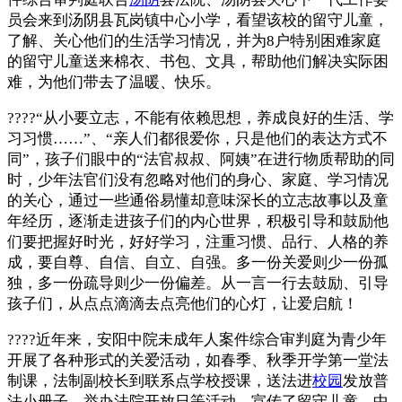
员会来到汤阴县瓦岗镇中心小学，看望该校的留守儿童，
了解、关心他们的生活学习情况，并为8户特别困难家庭
的留守儿童送来棉衣、书包、文具，帮助他们解决实际困
难，为他们带去了温暖、快乐。
????“从小要立志，不能有依赖思想，养成良好的生活、学
习习惯……”、“亲人们都很爱你，只是他们的表达方式不
同”，孩子们眼中的“法官叔叔、阿姨”在进行物质帮助的同
时，少年法官们没有忽略对他们的身心、家庭、学习情况
的关心，通过一些通俗易懂却意味深长的立志故事以及童
年经历，逐渐走进孩子们的内心世界，积极引导和鼓励他
们要把握好时光，好好学习，注重习惯、品行、人格的养
成，要自尊、自信、自立、自强。多一份关爱则少一份孤
独，多一份疏导则少一份偏差。从一言一行去鼓励、引导
孩子们，从点点滴滴去点亮他们的心灯，让爱启航！
????近年来，安阳中院未成年人案件综合审判庭为青少年
开展了各种形式的关爱活动，如春季、秋季开学第一堂法
制课，法制副校长到联系点学校授课，送法进
校园
发放普
法小册子，举办法院开放日等活动，宣传了留守儿童、中