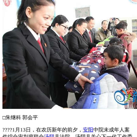
□朱继科 郭会平
????1月13日，在农历新年的前夕，
安阳
中院未成年人案
件综合审判庭联合
汤阴
县法院、汤阴县关心下一代工作委