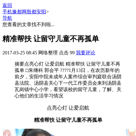
返回
手机豫都网
殷都安阳
>
导航
您查看的文章找不到啦...
精准帮扶 让留守儿童不再孤单
2017-03-25 08:45
网络整理
点击
99
我要评论
摘要
点亮心灯 让爱启航 精准帮扶 让留守儿童不再
孤单 □朱继科 郭会平 ????1月13日，在农历新年的
前夕，安阳中院未成年人案件综合审判庭联合汤阴
县法院、汤阴县关心下一代工作委员会来到汤阴县
瓦岗镇中心小学，看望该校的留守儿童，了解、关
心他们的生活学习情况
点亮心灯 让爱启航
精准帮扶 让留守儿童不再孤单