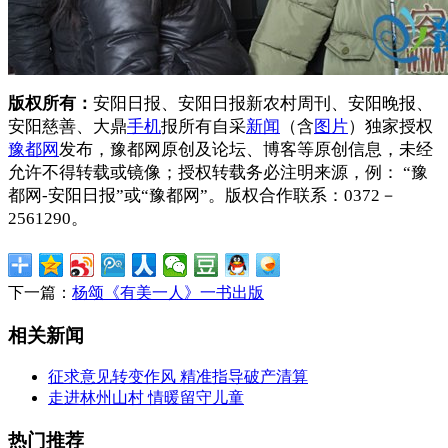
版权所有：
安阳日报、安阳日报新农村周刊、安阳晚报、
安阳慈善、大鼎
手机
报所有自采
新闻
（含
图片
）独家授权
豫都网
发布，豫都网原创及论坛、博客等原创信息，未经
允许不得转载或镜像；授权转载务必注明来源，例： “豫
都网-安阳日报”或“豫都网”。版权合作联系：0372－
2561290。
下一篇：
杨颂《有美一人》一书出版
相关新闻
征求意见转变作风 精准指导破产清算
走进林州山村 情暖留守儿童
热门推荐