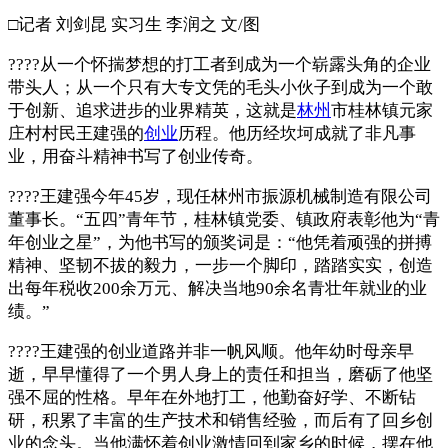
□记者 刘剑昆 实习生 李润之 文/图
????从一个怀揣梦想的打工者到成为一个崭露头角的企业
带头人；从一个只有大专文凭的毛头小伙子到成为一个敢
于创新、追求进步的业界精英，这就是
林州
市桂林镇元家
庄村村民王建强的
创业
历程。他历经坎坷成就了非凡事
业，用奋斗精神书写了创业传奇。
????王建强今年45岁，现任林州市振源机械制造有限公司
董事长。“五四”青年节，桂林镇党委、镇政府表彰他为“青
年创业之星”，为他书写的颁奖词是：“他凭着顽强的拼搏
精神、坚韧不拔的毅力，一步一个脚印，踏踏实实，创造
出每年税收200余万元、解决当地90余名青壮年就业的业
绩。”
????王建强的创业道路并非一帆风顺。他年幼时母亲早
逝，早早懂得了一个男人身上的责任和担当，磨砺了他坚
强不屈的性格。早年在外地打工，他勤奋好学、不断钻
研，积累了丰富的生产技术和销售经验，而后有了回乡创
业的念头。当他满怀着创业激情回到家乡的时候，摆在他