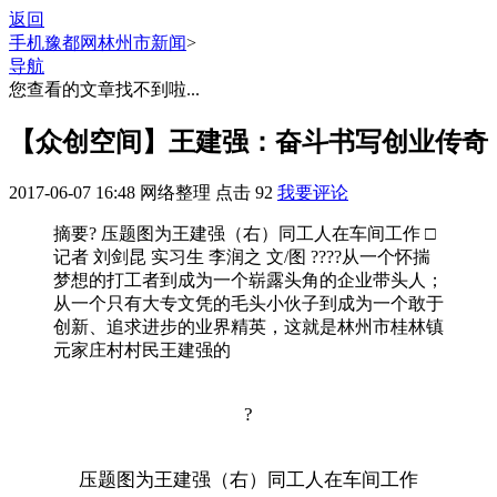
返回
手机豫都网
林州市新闻
>
导航
您查看的文章找不到啦...
【众创空间】王建强：奋斗书写创业传奇
2017-06-07 16:48
网络整理
点击
92
我要评论
摘要
? 压题图为王建强（右）同工人在车间工作 □
记者 刘剑昆 实习生 李润之 文/图 ????从一个怀揣
梦想的打工者到成为一个崭露头角的企业带头人；
从一个只有大专文凭的毛头小伙子到成为一个敢于
创新、追求进步的业界精英，这就是林州市桂林镇
元家庄村村民王建强的
?
压题图为王建强（右）同工人在车间工作