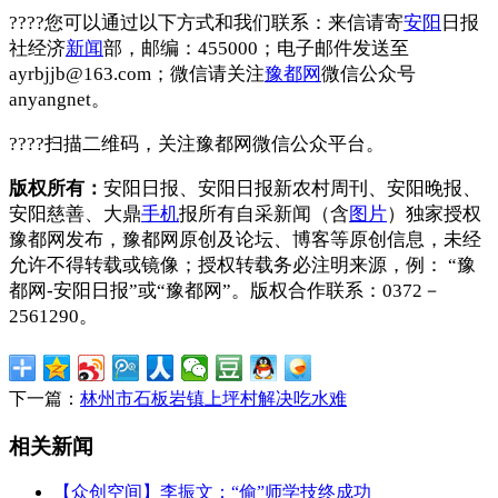
????您可以通过以下方式和我们联系：来信请寄
安阳
日报
社经济
新闻
部，邮编：455000；电子邮件发送至
ayrbjjb@163.com；微信请关注
豫都网
微信公众号
anyangnet。
????扫描二维码，关注豫都网微信公众平台。
版权所有：
安阳日报、安阳日报新农村周刊、安阳晚报、
安阳慈善、大鼎
手机
报所有自采新闻（含
图片
）独家授权
豫都网发布，豫都网原创及论坛、博客等原创信息，未经
允许不得转载或镜像；授权转载务必注明来源，例： “豫
都网-安阳日报”或“豫都网”。版权合作联系：0372－
2561290。
下一篇：
林州市石板岩镇上坪村解决吃水难
相关新闻
【众创空间】李振文：“偷”师学技终成功