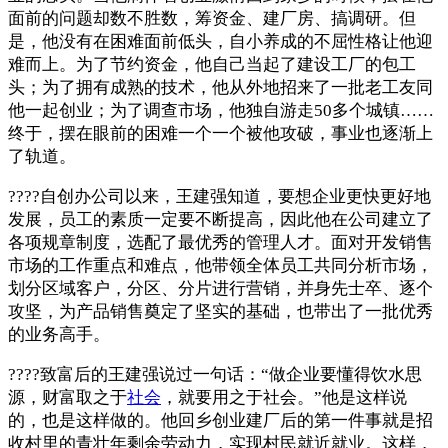
面前的问题却数不胜数，筹资金、建厂房、搞调研。但
是，他没有在困难面前低头，自小养成的不屈性格让他迎
难而上。为了节约资金，他自己当起了建设工厂的包工
头；为了拥有成熟的技术，他从外地招来了一批老工友同
他一起创业；为了调查市场，他独自游走50多个城镇……
终于，摆在眼前的困难一个一个被他攻破，事业也逐渐上
了轨道。
????自创办公司以来，王建强知道，要想企业更快更好地
发展，员工的素质一定要不断提高，因此他在公司建立了
各项规章制度，选配了最优秀的管理人才。面对开发销售
市场的工作重点和难点，他带领全体员工共同分析市场，
划分区域客户，分区、分片进行营销，并身先士卒、逐个
攻坚，为产品销售奠定了坚实的基础，也带出了一批优秀
的业务高手。
????致富后的王建强说过一句话：“做企业要懂得饮水思
源，财富取之于
社会
，就要用之于社会。”他是这样说
的，也是这样做的。他回乡创业建厂后的第一件事就是招
收村里的青壮年剩余劳动力，实现村民就近就业。这样，