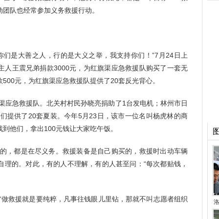
动团队也经常参加义务救援行动。
？你们是大善之人，行的是大义之举，我支持你们！”7月24日上
主人王震兄弟捐款3000元，为红旗渠应急救援队购买了一套无
500元，为红旗渠应急救援队提供了20套反光背心。
旗渠应急救援队。北关村村民孙晓亮捐助了1台发电机；林州市日
员们提供了20套夏装。今年5月23日，该市一位名叫杨虎林的商
到他们，拿出100元钱让大家吃午饭。
无偿的，都是在尽义务。救援装备是自己购买的，救援时出动车辆
自理的。对此，有的人不理解，有的人甚至问：“每次都贴钱，
：“做救援就是要纯粹，凡事往钱眼儿里钻，那就不叫志愿者组织
洛