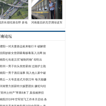
国庆长假结束在即 多地
河南最后的无空调绿皮车
迎车辆返程高峰
曾有5毛钱票价
河南论坛
濮阳一对夫妻路边捡来银行卡 破解密
信阳妙龄女曾因吸毒贩毒落入法网 如
南阳七旬老汉买“秘制药物” 却吃出
郑州一男子街头突然晕倒 过路护士跪
南阳一男子酒后滋事 闯入他人家中破
商丘一大爷卖老式月饼22年 每天能赚
河南警方抓获特大贩婴团伙 嫌犯勾结
“郑州土特产”苹果8来了 真假难辨切
南阳2018年空军招飞工作本月启动 条