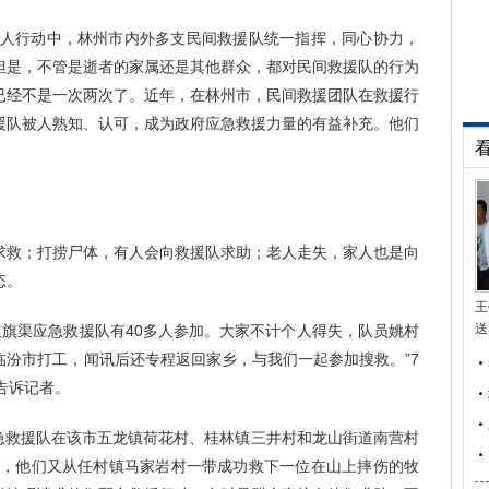
人行动中，林州市内外多支民间救援队统一指挥，同心协力，
但是，不管是逝者的家属还是其他群众，都对民间救援队的行为
已经不是一次两次了。近年，在林州市，民间救援团队在救援行
援队被人熟知、认可，成为政府应急救援力量的有益补充。他们
援队求救；打捞尸体，有人会向救援队求助；老人走失，家人也是向
态。
王
送
们红旗渠应急救援队有40多人参加。大家不计个人得失，队员姚村
临汾市打工，闻讯后还专程返回家乡，与我们一起参加搜救。”7
告诉记者。
应急救援队在该市五龙镇荷花村、桂林镇三井村和龙山街道南营村
6日，他们又从任村镇马家岩村一带成功救下一位在山上摔伤的牧