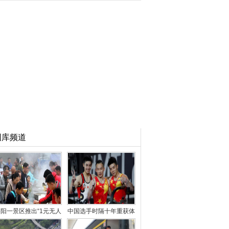
图库频道
阳一景区推出“1元无人
中国选手时隔十年重获体
售卖午餐” 引千人
操世锦赛男子“全能