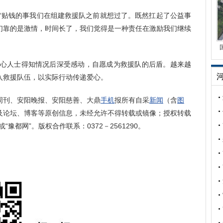
：“贴钱的事我们在组建救援队之前就想过了。既然扛起了公益事
们靠的是激情，时间长了，我们觉得是一种责任在激励我们继续
多爱心人士得知情况后深受感动，自愿成为救援队的后盾。越来越
入救援队伍，以实际行动传递爱心。
周刊、安阳晚报、安阳慈善、大鼎
手机
报所有自采
新闻
（含
图
及论坛、博客等原创信息，未经允许不得转载或镜像；授权转载
“豫都网”。版权合作联系：0372－2561290。