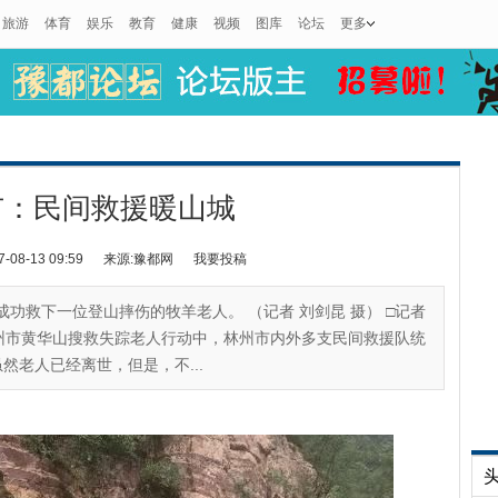
旅游
体育
娱乐
教育
健康
视频
图库
论坛
更多
市：民间救援暖山城
8-13 09:59
来源:豫都网
我要投稿
成功救下一位登山摔伤的牧羊老人。 （记者 刘剑昆 摄） □记者
的林州市黄华山搜救失踪老人行动中，林州市内外多支民间救援队统
老人已经离世，但是，不...