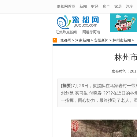
豫都网首页
新闻
财经
房产
家居
汽车
豫都网
>
河南新闻
>
安阳新闻
>
林州市新闻
>
林州
发布时间：2017-0
[摘要]
7月26日，救援队在马家岩村一带
刘剑昆 实习生 付晓春 ????在近日
一指挥，同心协力，最终找到了老人。虽然