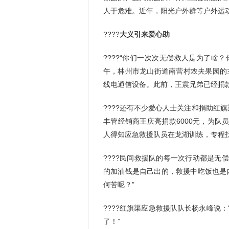
人于危难。近年，阳光户外群等户外运
????
大义引来爱心助
????“你们一次次无偿救人是为了啥
午，林州市龙山街道南营村农夫果园的
线电通信设备。此前，王震兄弟已经捐款
????还有不少爱心人士关注和捐助红
丰管经销商王庆亮捐款6000元，为队
人得知应急救援队员在龙湖训练，专程找
????民间救援队的每一次行动都是
的加油钱是自己出的，救援中吃饭也是
何苦呢？”
????红旗渠应急救援队队长杨永峰说
了！”