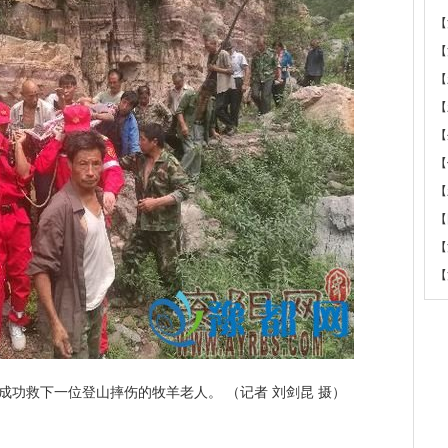
【
【
【
【
【
【
【
【
【
【
成功救下一位登山摔伤的牧羊老人。 （记者 刘剑昆 摄）