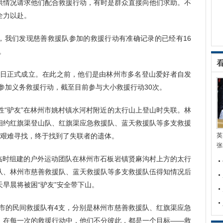
供情况请求他们配合救援行动，有时是群众直接向他们求助。不
全力以赴。
作时，我们发现慈善救援队参加的救援行动有准确记录的已经有16
。
月21日正式成立。在此之前，他们是由林州市多名登山爱好者自发
始参加义务救援行动，截至目前参与大小救援行动30次。
男性“驴友”在林州市姚村镇水河村附近的太行山上登山时失联。林
相约红旗渠登山队、红旗渠应急救援队、蓝天救援队等多支救援
的艰难寻找，终于找到了失联者的遗体。
英
张
驴友”临时组建的户外运动团队在林州市石板岩镇贤麻沟村上方的太行
队、林州市慈善救援队、蓝天救援队等多支救援队伍得知情况后
早晨将被困“驴友”安全带下山。
州市的民间救援队有4支，分别是林州市慈善救援队、红旗渠应急
。在每一次的救援行动中，他们不分彼此，都是一个目标——救