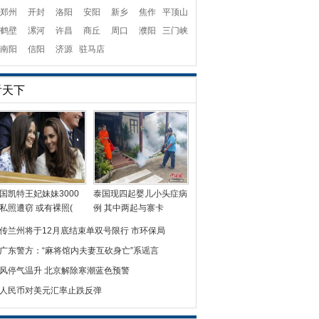
郑州
开封
洛阳
安阳
新乡
焦作
平顶山
鹤壁
漯河
许昌
商丘
周口
濮阳
三门峡
南阳
信阳
济源
驻马店
看天下
国凯特王妃妹妹3000
泰国现四起婴儿小头症病
私照遭窃 或有裸照(
例 其中两起与寨卡
传兰州将于12月底结束单双号限行 市环保局
广东警方：“麻将馆内夫妻互砍身亡”系谣言
风停气温升 北京解除寒潮蓝色预警
人民币对美元汇率止跌反弹