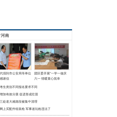
看河南
代强到市公安局等单位
团区委开展“一学一做庆
感谢信
六一 情暖童心筑幸
考生类别不同报名要求不同
增加有效分蘖 促进形成壮苗
三处老大难路段被集中清理
网上买配件组装枪 军事迷玩枪违法了