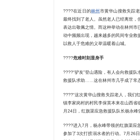
????在近日的
林州
市黄华山搜救失踪老
最终找到了老人。虽然老人已经离世，
表达出敬佩之情。而这种举动在林州市
动中频频出现，越来越多的民间专业救
以救人于危难的义举温暖着山城。
????
危难时刻显身手
????“驴友”登山遇险，有人会向救
救援队求助……这在林州市几乎成了常
????“这次黄华山搜救失踪老人，我
镇李家岗村的村民李保英本来在山西省
月24日，红旗渠应急救援队队长杨永峰
????进入7月，杨永峰带领的红旗渠
参加了3次打捞溺水者的行动。7月2