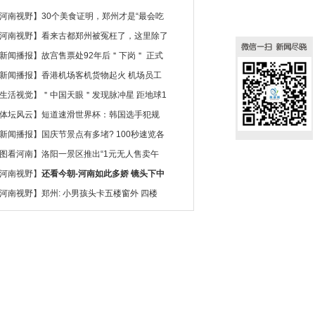
河南视野
】
30个美食证明，郑州才是“最会吃
河南视野
】
看来古都郑州被冤枉了，这里除了
新闻播报
】
故宫售票处92年后＂下岗＂ 正式
新闻播报
】
香港机场客机货物起火 机场员工
生活视觉
】
＂中国天眼＂发现脉冲星 距地球1
体坛风云
】
短道速滑世界杯：韩国选手犯规
新闻播报
】
国庆节景点有多堵? 100秒速览各
图看河南
】
洛阳一景区推出“1元无人售卖午
河南视野
】
还看今朝-河南如此多娇 镜头下中
河南视野
】
郑州: 小男孩头卡五楼窗外 四楼