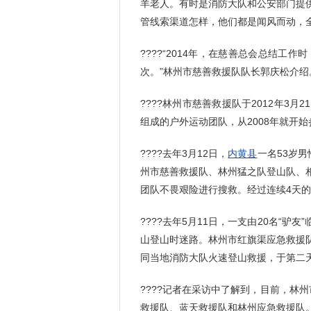
羊老人。有时是消防大队和公安部门提
管线索渠道怎样，他们都是闻风而动，
????“2014年，在慈善总会总结工
次。”林州市慈善救援队队长郭庆松介绍
????林州市慈善救援队于2012年3
组成的户外运动团队，从2008年就开
????去年3月12日，
内黄县
一名53岁
州市慈善救援队、林州猛之队登山队、
团队不畏艰险进行搜救。经过连续4天
????去年5月11日，一支由20名“
山登山时迷路。林州市红旗渠应急救援
同当地消防大队火速登山救援，于第二天
????记者在采访中了解到，目前，林
救援队、蓝天救援队和林州应急救援队