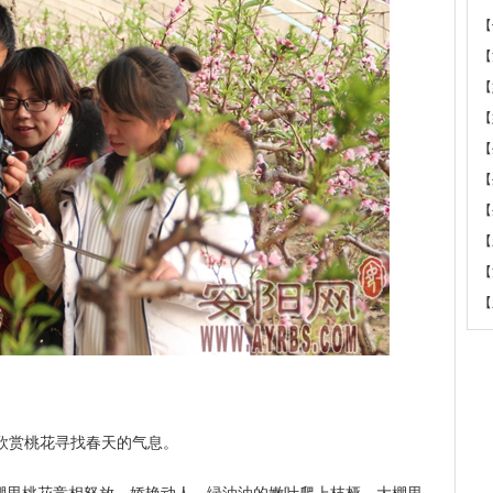
【
【
【
【
【
【
【
【
【
【
欣赏桃花寻找春天的气息。