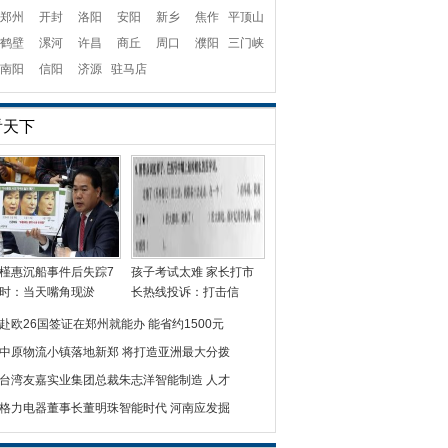
郑州
开封
洛阳
安阳
新乡
焦作
平顶山
鹤壁
漯河
许昌
商丘
周口
濮阳
三门峡
南阳
信阳
济源
驻马店
看天下
槿惠沉船事件后失踪7
孩子考试太难 家长打市
时：当天嘴角现淤
长热线投诉：打击信
赴欧26国签证在郑州就能办 能省约1500元
中原物流小镇落地新郑 将打造亚洲最大分拨
台湾友嘉实业集团总裁朱志洋智能制造 人才
格力电器董事长董明珠智能时代 河南应发掘