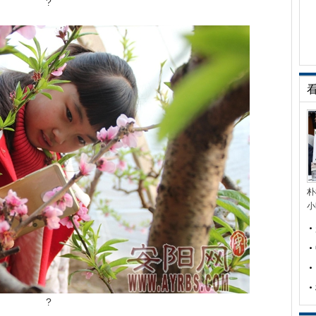
?
朴
小
?