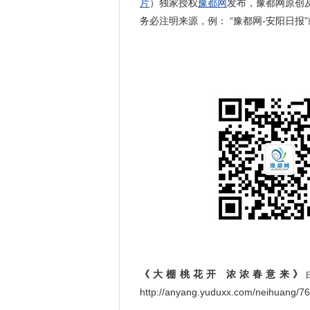
片
）独家授权
豫都网
发布，豫都网原创
务必注明来源，例： “豫都网-安阳日报”或
《大棚桃花开 浓浓春意来》
http://anyang.yuduxx.com/neihua