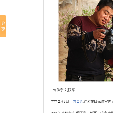
□刘佳宁 刘院军
??? 2月3日，
内黄县
游客在日光温室内