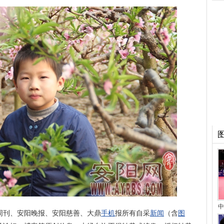
中
周刊、安阳晚报、安阳慈善、大鼎
手机
报所有自采
新闻
（含
图