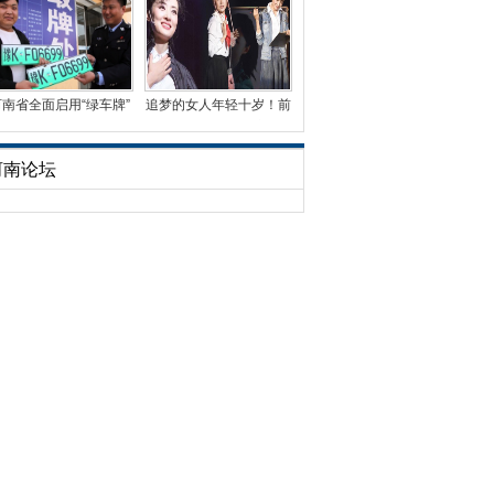
河南省全面启用“绿车牌”
追梦的女人年轻十岁！前
已发放3万余副
央视名嘴周涛首演话
河南论坛