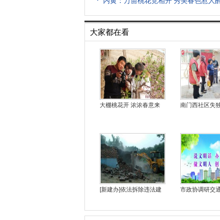
内黄：万亩桃花竞相开 秀美春色惹人
大家都在看
大棚桃花开 浓浓春意来
南门西社区失
[新建办]依法拆除违法建
市政协调研交