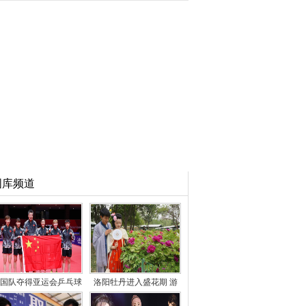
图库频道
国队夺得亚运会乒乓球
洛阳牡丹进入盛花期 游
女团冠军
客徜徉花海