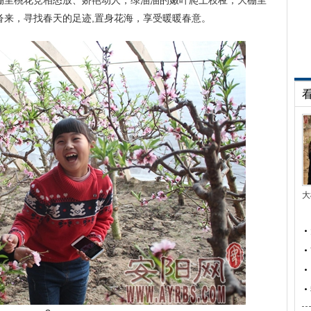
大棚里桃花竞相怒放、娇艳动人，绿油油的嫩叶爬上枝桠，大棚里
沓来，寻找春天的足迹,置身花海，享受暖暖春意。
大