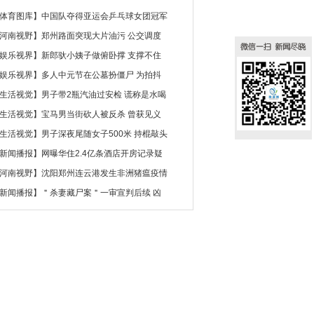
体育图库
】
中国队夺得亚运会乒乓球女团冠军
河南视野
】
郑州路面突现大片油污 公交调度
娱乐视界
】
新郎驮小姨子做俯卧撑 支撑不住
娱乐视界
】
多人中元节在公墓扮僵尸 为拍抖
生活视觉
】
男子带2瓶汽油过安检 谎称是水喝
生活视觉
】
宝马男当街砍人被反杀 曾获见义
生活视觉
】
男子深夜尾随女子500米 持棍敲头
新闻播报
】
网曝华住2.4亿条酒店开房记录疑
河南视野
】
沈阳郑州连云港发生非洲猪瘟疫情
新闻播报
】
＂杀妻藏尸案＂一审宣判后续 凶