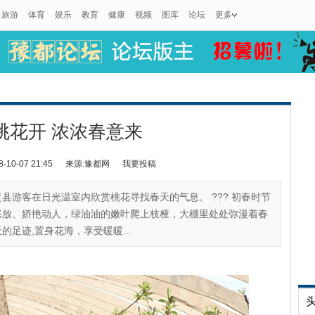
旅游
体育
娱乐
教育
健康
视频
图库
论坛
更多
桃花开 浓浓春意来
0-07 21:45
来源:豫都网
我要投稿
，内黄县游客在日光温室内欣赏桃花寻找春天的气息。 ??? 初春时节
怒放、娇艳动人，绿油油的嫩叶爬上枝桠，大棚里处处弥漫着春
足迹,置身花海，享受暖暖...