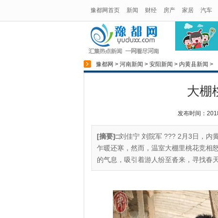
豫都网首页
新闻
财经
房产
家居
汽车
豫都网
>
河南新闻
>
安阳新闻
>
内黄县新闻
>
大棚
发布时间：2018-1
[摘要]
□刘佳宁 刘院军 ??? 2月3日
乍暖还寒，然而，温室大棚里桃花竞相
的气息，吸引着游人纷至沓来，寻找春天的