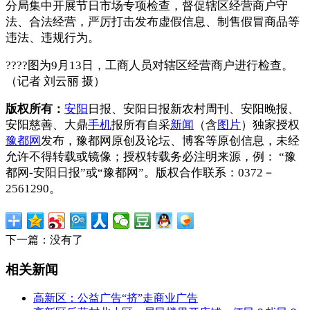
分局集中开展节日市场专项检查，督促辖区经营商户守
法、合法经营，严厉打击发布虚假信息、制售假冒商品等
违法、违规行为。
????图为9月13日，工商人员对辖区经营商户进行检查。
（记者 刘云丽 摄）
版权所有：
安阳
日报、安阳日报新农村周刊、安阳晚报、
安阳慈善、大鼎
手机
报所有自采
新闻
（含
图片
）独家授权
豫都网
发布，豫都网原创及论坛、博客等原创信息，未经
允许不得转载或镜像；授权转载务必注明来源，例： “豫
都网-安阳日报”或“豫都网”。版权合作联系：0372－
2561290。
下一篇：没有了
相关新闻
高新区：公益广告“挤”走商业广告